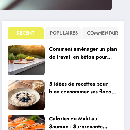
RÉCENT
POPULAIRES
COMMENTAIRE
Comment aménager un plan
de travail en béton pour
votre cuisine extérieure
avec un four à pizza intégré
?
5 idées de recettes pour
bien consommer ses flocons
d’avoine
Calories du Maki au
Saumon : Surprenante