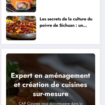
Vérité Dévoilée pour les
Amateurs de Fitness
Les secrets de la culture du
poivre de Sichuan : un
trésor culinaire à découvrir
Expert en aménagement
et création de cuisines
sur-mesure
CAP Cuisines vous accompagne dans la