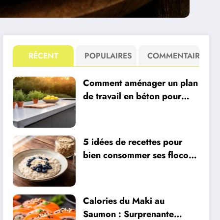
RÉCENT
POPULAIRES
COMMENTAIRE
Comment aménager un plan
de travail en béton pour
votre cuisine extérieure
avec un four à pizza intégré
?
5 idées de recettes pour
bien consommer ses flocons
d’avoine
Calories du Maki au
Saumon : Surprenante